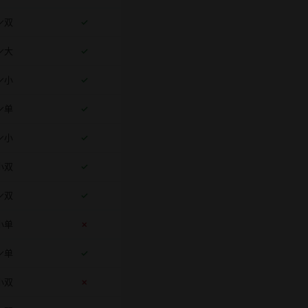
✓双
✓
✓大
✓
✓小
✓
✓单
✓
✓小
✓
小双
✓
✓双
✓
小单
✗
✓单
✓
小双
✗