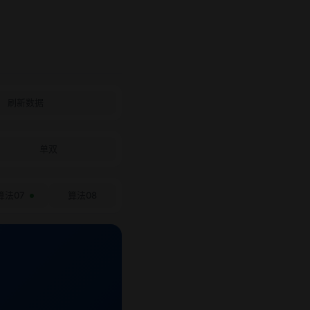
刷新数据
单双
算法07
算法08