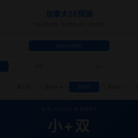
加拿大28预测
专业开奖数据 | 智能算法分析 | 实时更新
加拿大28预测
杀组
大小
算法03
算法04
算法05
算法06
🔮 第 3434229 期 智能预测
小+双