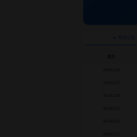
📊 预测记录
期号
3434228
3434227
3434226
3434225
3434224
3434223