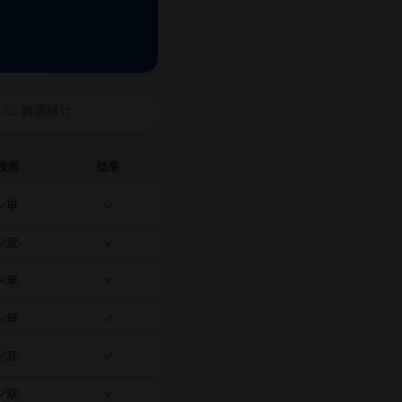
📉 数据统计
预测
结果
✓单
✓
✓双
✓
✗单
✗
✓单
✓
✓双
✓
✓双
✓