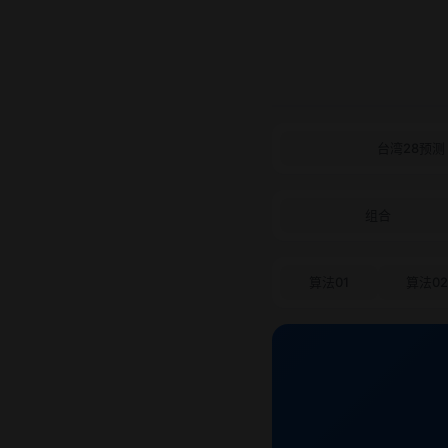
台湾28预测
组合
算法01
算法02