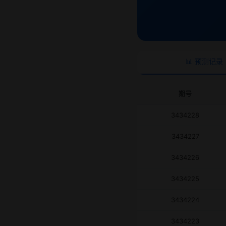
📊 预测记录
期号
3434228
3434227
3434226
3434225
3434224
3434223