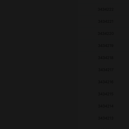
3434222
3434221
3434220
3434219
3434218
3434217
3434216
3434215
3434214
3434213