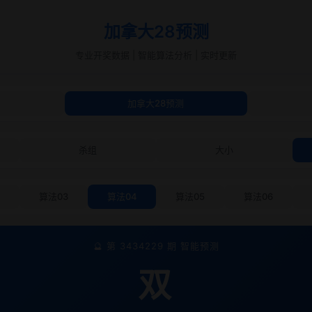
加拿大28预测
专业开奖数据 | 智能算法分析 | 实时更新
加拿大28预测
杀组
大小
算法03
算法04
算法05
算法06
🔮 第 3434229 期 智能预测
双