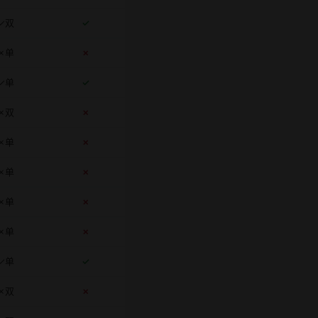
✓双
✓
✗单
✗
✓单
✓
✗双
✗
✗单
✗
✗单
✗
✗单
✗
✗单
✗
✓单
✓
✗双
✗