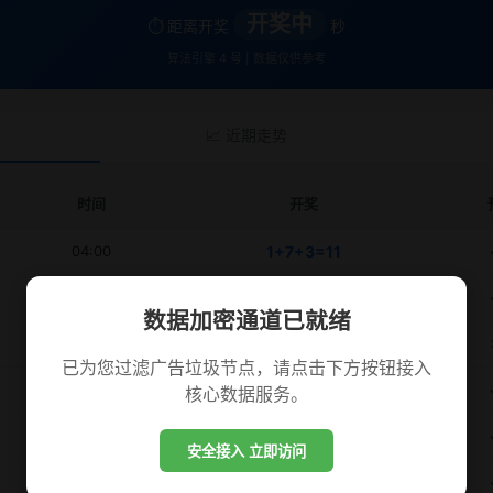
开奖中
⏱️ 距离开奖
秒
算法引擎 4 号 | 数据仅供参考
📈 近期走势
时间
开奖
04:00
1+7+3=11
03:57
6+5+5=16
数据加密通道已就绪
03:53
2+0+6=08
已为您过滤广告垃圾节点，请点击下方按钮接入
03:50
7+8+4=19
核心数据服务。
03:46
8+7+9=24
安全接入 立即访问
03:43
5+3+4=12