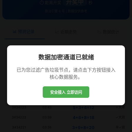
开奖中
⏱️ 距离开奖
秒
算法引擎 6 号 | 数据仅供参考
📊 预测记录
📈 近期走势
📉 数据统计
期号
时间
开奖
预测
数据加密通道已就绪
1+7+3=11
3434228
04:00
✗大双
6+5+5=16
3434227
03:57
半✓大
已为您过滤广告垃圾节点，请点击下方按钮接入
核心数据服务。
2+0+6=08
3434226
03:53
半✓小
7+8+4=19
3434225
03:50
✓大单
安全接入 立即访问
8+7+9=24
3434224
03:46
半✓大
5+3+4=12
3434223
03:43
✗大单
4+6+8=18
3434222
03:39
✓大双
3+9+8=20
3434221
03:36
半✓双